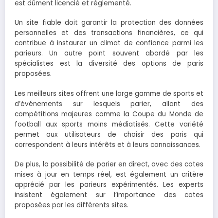
est dûment licencié et réglementé.
Un site fiable doit garantir la protection des données
personnelles et des transactions financières, ce qui
contribue à instaurer un climat de confiance parmi les
parieurs. Un autre point souvent abordé par les
spécialistes est la diversité des options de paris
proposées.
Les meilleurs sites offrent une large gamme de sports et
d’événements sur lesquels parier, allant des
compétitions majeures comme la Coupe du Monde de
football aux sports moins médiatisés. Cette variété
permet aux utilisateurs de choisir des paris qui
correspondent à leurs intérêts et à leurs connaissances.
De plus, la possibilité de parier en direct, avec des cotes
mises à jour en temps réel, est également un critère
apprécié par les parieurs expérimentés. Les experts
insistent également sur l’importance des cotes
proposées par les différents sites.