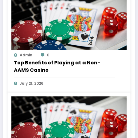
Admin
0
Top Benefits of Playing at a Non-
AAMS Casino
July 21, 2026