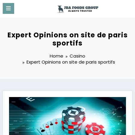
Skip
to
content
Expert Opinions on site de paris
sportifs
Home
Casino
Expert Opinions on site de paris sportifs